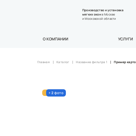
Производство и установка
мягких окон
в Москве
и Московской области
О КОМПАНИИ
УСЛУГИ
Главная
Каталог
Название фильтра 1
Пример карто
+
фото
Новинка
2