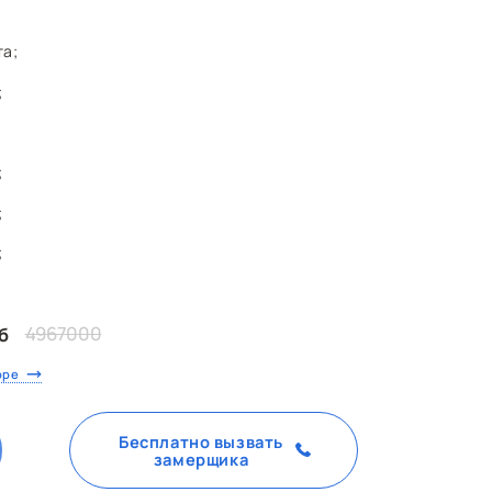
та;
;
;
;
;
4967000
б
оре
Бесплатно вызвать
замерщика